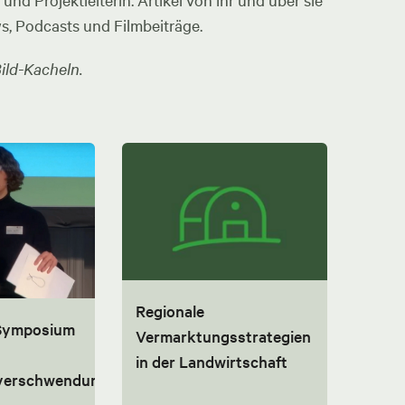
nd Projektleiterin. Artikel von ihr und über sie
ws, Podcasts und Filmbeiträge.
ild-Kacheln.
Regionale
 Symposium
Vermarktungsstrategien
in der Landwirtschaft
lverschwendung