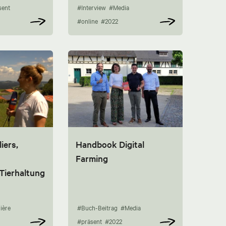
sent
#Interview
#Media
#online
#2022
iers,
Handbook Digital
Farming
 Tierhaltung
ière
#Buch-Beitrag
#Media
#präsent
#2022