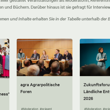
ler gestaltet Veranstaltungen als Moderatorin, Referentin u
en und Büchern. Darüber hinaus ist sie gefragt für Intervie
men und Inhalte erhalten Sie in der Tabelle unterhalb der B
agra Agrarpolitische
Zukunftsfor
Foren
Ländliche En
ness"
2026
#Moderation
#präsent
#Moderation
#prä