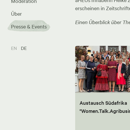
aHEUs Inhaberin Heike Zel
Moderation
erscheinen in Zeitschrift
Über
Einen Überblick über The
Presse & Events
EN
DE
Austausch Südafrika
"Women.Talk.Agribusi