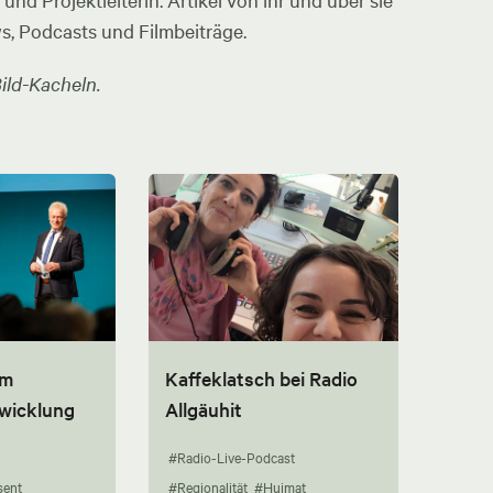
nd Projektleiterin. Artikel von ihr und über sie
ws, Podcasts und Filmbeiträge.
ild-Kacheln.
um
Kaffeklatsch bei Radio
twicklung
Allgäuhit
#Radio-Live-Podcast
sent
#Regionalität
#Huimat