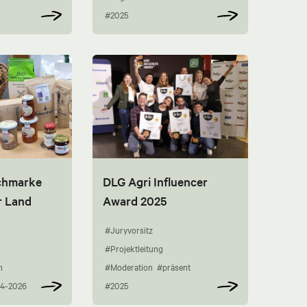
#2025
chmarke
DLG Agri Influencer
r Land
Award 2025
#Juryvorsitz
#Projektleitung
n
#Moderation
#präsent
4-2026
#2025