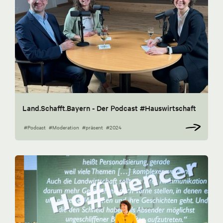
Land.Schafft.Bayern - Der Podcast #Hauswirtschaft
#Podcast
#Moderation
#präsent
#2024