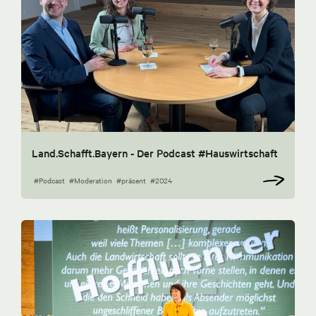
Land.Schafft.Bayern - Der Podcast #Hauswirtschaft
#Podcast
#Moderation
#präsent
#2024