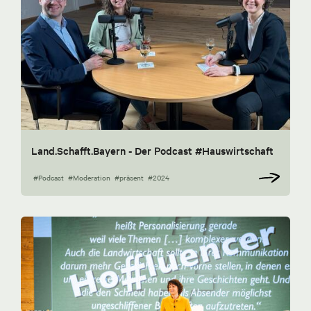
Land.Schafft.Bayern - Der Podcast #Hauswirtschaft
#Podcast
#Moderation
#präsent
#2024