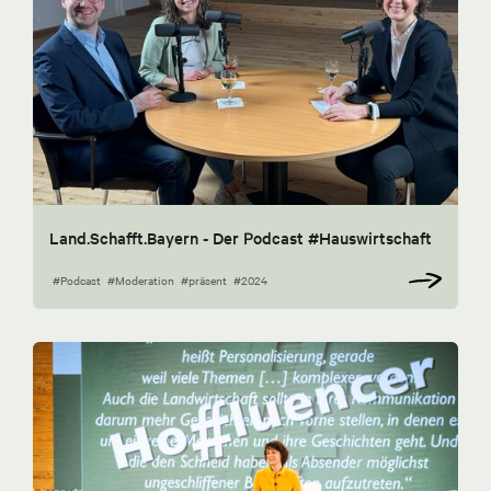
Land.Schafft.Bayern - Der Podcast #Hauswirtschaft
#Podcast
#Moderation
#präsent
#2024