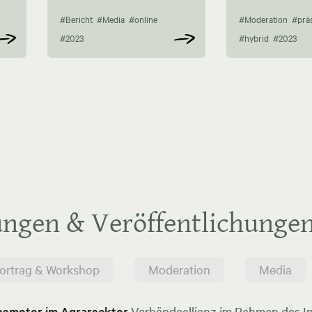
#Bericht
#Media
#online
#Moderation
#prä
#2023
#hybrid
#2023
ungen & Veröffentlichunge
ortrag & Workshop
Moderation
Media
onsmotor im Agrarsektor
Verbändeallianz im Rahmen des In