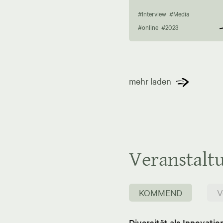
#Interview
#Media
#online
#2023
mehr laden
Veranstalt
KOMMEND
V
Diversität als Innovati