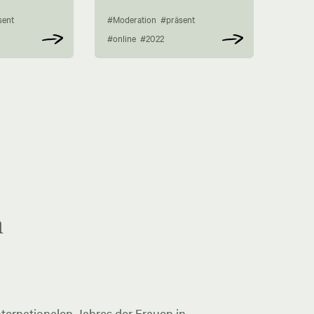
sent
#Moderation
#präsent
#online
#2022
n
ternationalen Jahres der Frauen in