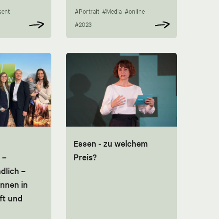
sent
#Portrait
#Media
#online
#2023
Essen - zu welchem
 –
Preis?
dlich –
nnen in
ft und