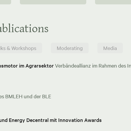
blications
lks & Workshops
Moderating
Media
onsmotor im Agrarsektor
Verbändeallianz im Rahmen des In
es BMLEH und der BLE
 und Energy Decentral mit Innovation Awards