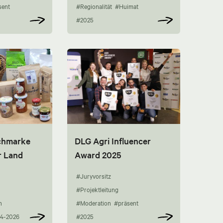
sent
#Regionalität
#Huimat
#2025
chmarke
DLG Agri Influencer
r Land
Award 2025
#Juryvorsitz
#Projektleitung
n
#Moderation
#präsent
4-2026
#2025