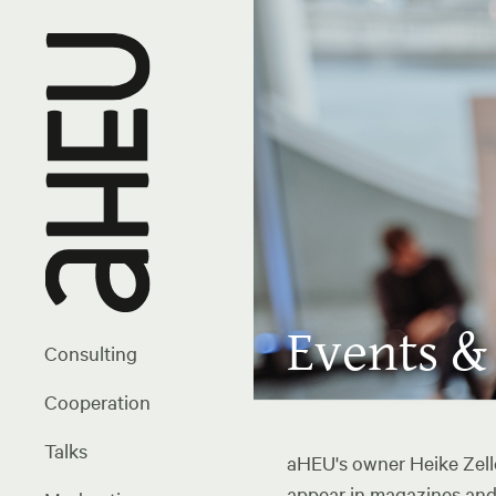
Events &
Consulting
Cooperation
Talks
aHEU's owner Heike Zelle
appear in magazines and 