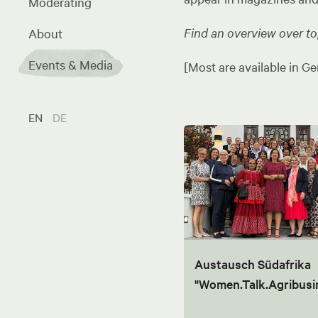
Moderating
Find an overview over top
About
Events & Media
[Most are available in Ge
EN
DE
Austausch Südafrika
"Women.Talk.Agribusi