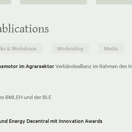
blications
lks & Workshops
Moderating
Media
onsmotor im Agrarsektor
Verbändeallianz im Rahmen des In
es BMLEH und der BLE
 und Energy Decentral mit Innovation Awards