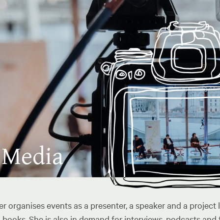
 Media
r organises events as a presenter, a speaker and a project 
books. She is also in demand for interviews, podcasts and f