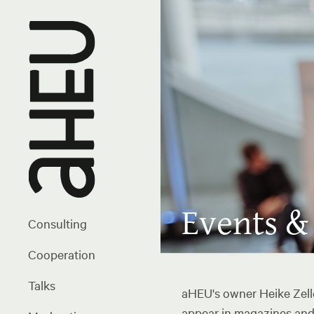
Events &
Consulting
Cooperation
Talks
aHEU's owner Heike Zelle
appear in magazines and 