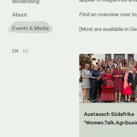
Moderating
Find an overview over top
About
Events & Media
[Most are available in Ge
EN
DE
Austausch Südafrika
"Women.Talk.Agribusi