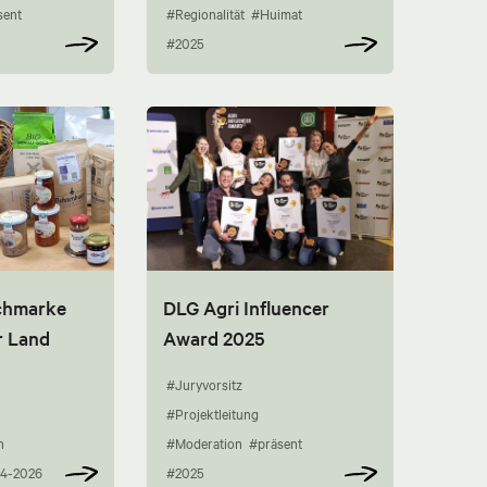
sent
#Regionalität
#Huimat
#2025
chmarke
DLG Agri Influencer
r Land
Award 2025
#Juryvorsitz
#Projektleitung
n
#Moderation
#präsent
4-2026
#2025